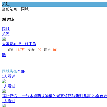
关注
当前站点：同城
热门站点
同城
关闭
大家都在搜：好工作
浏览:
1.60万
发布:
100
用户:
101
助
同城头条
全部
1人看过
1人看过
福州评话： 一张木桌两块响板的老茶馆还能听到几声？-金色
1人看过