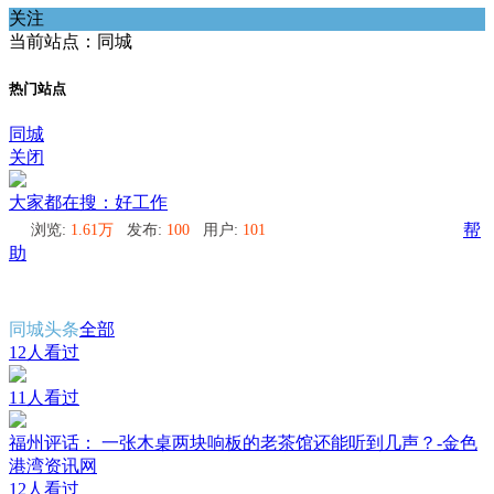
关注
当前站点：同城
热门站点
同城
关闭
大家都在搜：好工作
浏览:
1.61万
发布:
100
用户:
101
帮
助
同城头条
全部
12人看过
11人看过
福州评话： 一张木桌两块响板的老茶馆还能听到几声？-金色
港湾资讯网
12人看过